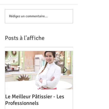
Rédigez un commentaire...
Posts à l'affiche
Le Meilleur Pâtissier - Les
Les Magnolias 
Professionnels
du Guide Miche