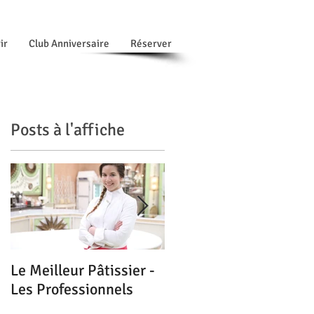
ir
Club Anniversaire
Réserver
Posts à l'affiche
le
Le Meilleur Pâtissier -
Les Magnolias : Coup
Les Professionnels
de cœur du Guide
Michelin - Mai 2016