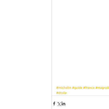
#michelin
#guide
#france
#magnoli
#étoile